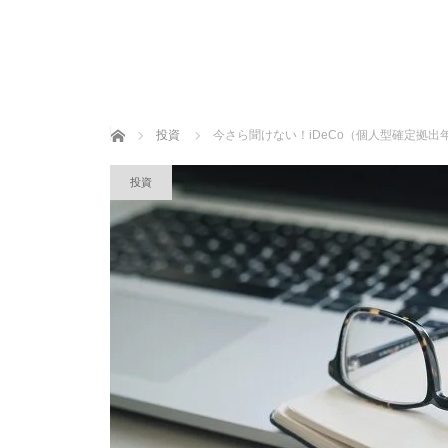
ホーム
投資
今さら聞けない！iDeCo（個人型確定拠
投資