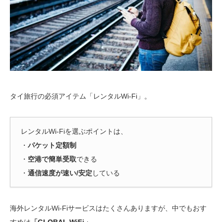
タイ旅行の必須アイテム「レンタルWi-Fi」。
レンタルWi-Fiを選ぶポイントは、
・
パケット定額制
・
空港で簡単受取
できる
・
通信速度が速い/安定
している
海外レンタルWi-Fiサービスはたくさんありますが、中でもおす