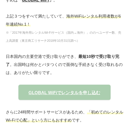
すめは
「
GLOBAL WiFi
」
。
上記３つをすべて満たしていて、
海外WiFiレンタル利用者数が6
年連続No.1！
※「2017年海外用レンタルWi-Fiサービス（国内→海外）」ののべユーザー数、売
上高調査（東京商工リサーチ2018年10月31日調べ）
日本国内の主要空港で受け取りができ、
最短10秒で受け取り完
了
。出国時は何かとバタつくので面倒な手続きなく受け取れるの
は、ありがたい限りです。
GLOBAL WiFiでレンタルを申し込む
さらに24時間サポートサービスがあるため、
「初めてのレンタル
Wi-Fiで心配」という方にもおすすめ
です。